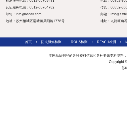
检测服务电话：0512-65769481
电话：00852-305
认证服务电话：0512-65764782
传真：00852-306
邮箱：
info@asttek.com
邮箱：
info@astt
地址：苏州相城区渭塘镇凤阳路1778号
地址：九龍旺角花園
首页
+
防火阻燃检测
+
ROHS检测
+
REACH检测
+
本网站所刊登的各种资料信息和各种专题专栏资料，
Copyrig
苏I