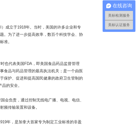
在线咨询
美标检测服务
美标认证服务
: ANSI）成立于1918年。当时，美国的许多企业和专
题。为了进一步提高效率，数百个科技学会、协
标准。
称。FDA有时也代表美国FDA，即美国食品药品监督管理
从事食品与药品管理的最高执法机关；是一个由医
于保护、促进和提高国民健康的政府卫生管制的
产品的安全。
sion。直接对国会负责，通过控制无线电广播、电视、电信、
射频传输装置和设备。
A它成立于1919年，是加拿大首家专为制定工业标准的非盈