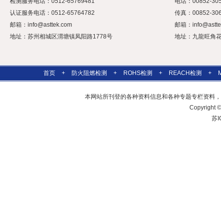
检测服务电话：0512-65769481
电话：00852-305
认证服务电话：0512-65764782
传真：00852-306
邮箱：
info@asttek.com
邮箱：
info@astt
地址：苏州相城区渭塘镇凤阳路1778号
地址：九龍旺角花園
首页
+
防火阻燃检测
+
ROHS检测
+
REACH检测
+
本网站所刊登的各种资料信息和各种专题专栏资料，
Copyrig
苏I