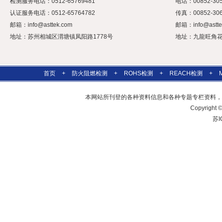
检测服务电话：0512-65769481
电话：00852-305
认证服务电话：0512-65764782
传真：00852-306
邮箱：
info@asttek.com
邮箱：
info@astt
地址：苏州相城区渭塘镇凤阳路1778号
地址：九龍旺角花園
首页
+
防火阻燃检测
+
ROHS检测
+
REACH检测
+
本网站所刊登的各种资料信息和各种专题专栏资料，
Copyrig
苏I